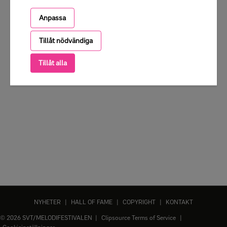
Anpassa
Tillåt nödvändiga
Tillåt alla
NYHETER
|
HALL OF FAME
|
COPYRIGHT
|
KONTAKT
© 2026 SVT/MELODIFESTIVALEN |
Clipsource Terms of Service
|